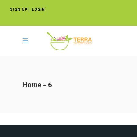
SIGN UP
LOGIN
|
Home – 6